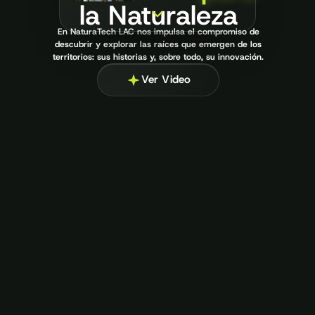
la Naturaleza
Lola Cabnal en
Somos Raíces
En NaturaTech LAC nos impulsa el compromiso de
Ver Video
descubrir y explorar las raíces que emergen de los
territorios: sus historias y, sobre todo, su innovación.
Conoce más de
Natura 500
Ver Video
Ir a Natura 500
Accede a nuestro
Canal de Whatsapp
Ir a Canal
Escucha el Soundtrack
de CEIBA
Escuchar en Spotify