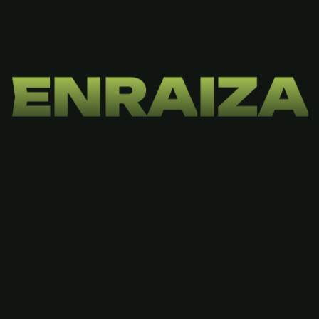
E
N
R
A
I
Z
A